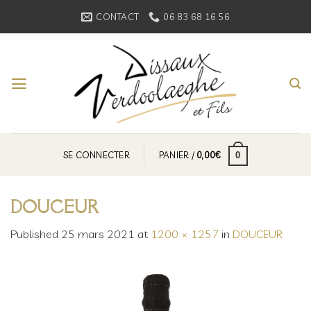
Skip
CONTACT
06 83 68 16 56
to
content
SE CONNECTER
PANIER /
0,00
€
0
DOUCEUR
Published
25 mars 2021
at
1200 × 1257
in
DOUCEUR