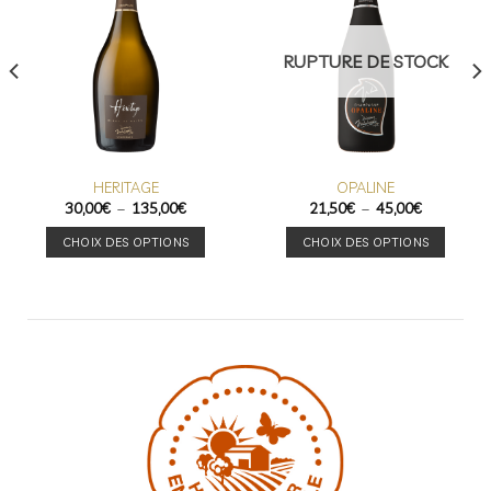
RUPTURE DE STOCK
HERITAGE
OPALINE
Plage
Plage
30,00
€
–
135,00
€
21,50
€
–
45,00
€
de
de
prix :
prix :
CHOIX DES OPTIONS
CHOIX DES OPTIONS
30,00€
21,50€
à
à
Ce
Ce
135,00€
45,00€
produit
produit
a
a
plusieurs
plusieurs
variations.
variations.
Les
Les
options
options
peuvent
peuvent
être
être
choisies
choisies