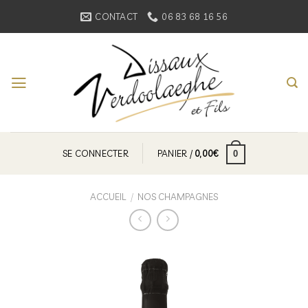
Skip
CONTACT
06 83 68 16 56
to
content
SE CONNECTER
PANIER /
0,00
€
0
ACCUEIL
/
NOS CHAMPAGNES