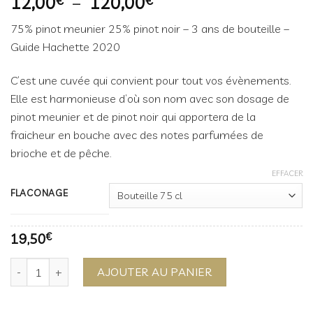
Plage
12,00
–
120,00
€
€
de
75% pinot meunier 25% pinot noir – 3 ans de bouteille –
prix :
Guide Hachette 2020
12,00€
à
C’est une cuvée qui convient pour tout vos évènements.
120,00€
Elle est harmonieuse d’où son nom avec son dosage de
pinot meunier et de pinot noir qui apportera de la
fraicheur en bouche avec des notes parfumées de
brioche et de pêche.
EFFACER
FLACONAGE
19,50
€
quantité de HARMONY
AJOUTER AU PANIER